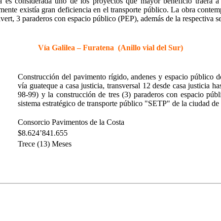
a es considerada uno de los proyectos que mayor beneficio traerá a 
mente existía gran deficiencia en el transporte público. La obra conte
vert, 3 paraderos con espacio público (PEP), además de la respectiva s
Vía
Galilea – Furatena (Anillo vial del Sur)
Construcción del pavimento rígido, andenes y espacio público de
vía guateque a casa justicia, transversal 12 desde casa justicia has
98-99) y la construcción de tres (3) paraderos con espacio públi
sistema estratégico de transporte público "SETP" de la ciudad de
Consorcio Pavimentos de la Costa
$8.624’841.655
Trece (13) Meses