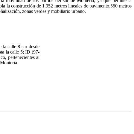
la movilidad de los barrios del sur de Montería, ya que permite la
mpla la construcción de 1.952 metros lineales de pavimento,550 metros
eñalización, zonas verdes y mobiliario urbano.
 la calle 8 sur desde
ta la calle 5; ID (97-
co, pertenecientes al
 Montería.