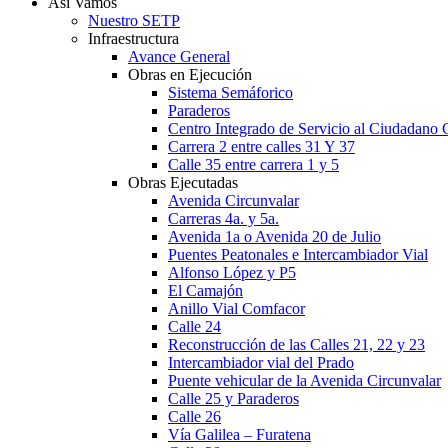
Así Vamos
Nuestro SETP
Infraestructura
Avance General
Obras en Ejecución
Sistema Semáforico
Paraderos
Centro Integrado de Servicio al Ciudadano C
Carrera 2 entre calles 31 Y 37
Calle 35 entre carrera 1 y 5
Obras Ejecutadas
Avenida Circunvalar
Carreras 4a. y 5a.
Avenida 1a o Avenida 20 de Julio
Puentes Peatonales e Intercambiador Vial
Alfonso López y P5
El Camajón
Anillo Vial Comfacor
Calle 24
Reconstrucción de las Calles 21, 22 y 23
Intercambiador vial del Prado
Puente vehicular de la Avenida Circunvalar
Calle 25 y Paraderos
Calle 26
Vía Galilea – Furatena