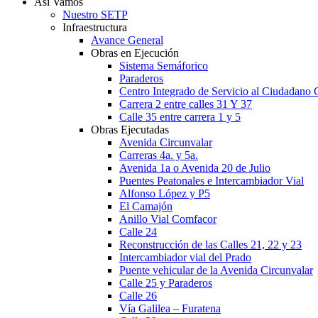
Así Vamos
Nuestro SETP
Infraestructura
Avance General
Obras en Ejecución
Sistema Semáforico
Paraderos
Centro Integrado de Servicio al Ciudadano C
Carrera 2 entre calles 31 Y 37
Calle 35 entre carrera 1 y 5
Obras Ejecutadas
Avenida Circunvalar
Carreras 4a. y 5a.
Avenida 1a o Avenida 20 de Julio
Puentes Peatonales e Intercambiador Vial
Alfonso López y P5
El Camajón
Anillo Vial Comfacor
Calle 24
Reconstrucción de las Calles 21, 22 y 23
Intercambiador vial del Prado
Puente vehicular de la Avenida Circunvalar
Calle 25 y Paraderos
Calle 26
Vía Galilea – Furatena