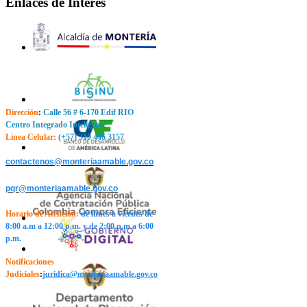
Enlaces de Interes
Dirección
:
Calle 56 # 6-170 Edif RIO
Centro Integrado Inteligente
Línea Celular:
(+57) 310 446 3157
contactenos@monteriaamable.gov.co
pqr@monteriaamable.gov.co
Horario de Atención
:
de lunes a viernes de
8:00 a.m a 12:00 p.m. y de 2:00 p.m a 6:00
p.m.
Notificaciones
Judiciales
:
j
uridica@monteriaamable.gov.co