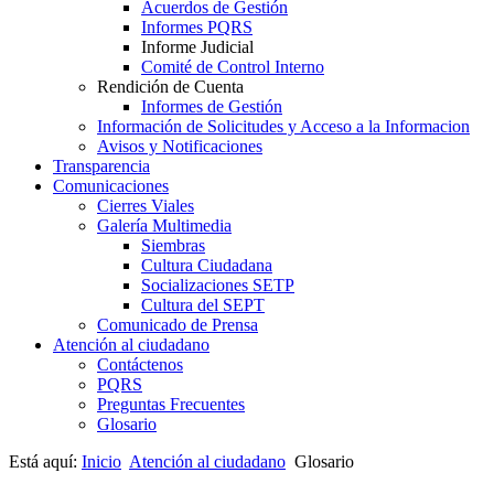
Acuerdos de Gestión
Informes PQRS
Informe Judicial
Comité de Control Interno
Rendición de Cuenta
Informes de Gestión
Información de Solicitudes y Acceso a la Informacion
Avisos y Notificaciones
Transparencia
Comunicaciones
Cierres Viales
Galería Multimedia
Siembras
Cultura Ciudadana
Socializaciones SETP
Cultura del SEPT
Comunicado de Prensa
Atención al ciudadano
Contáctenos
PQRS
Preguntas Frecuentes
Glosario
Está aquí:
Inicio
Atención al ciudadano
Glosario