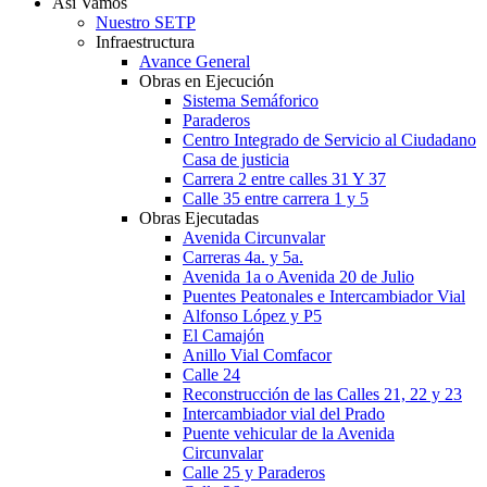
Así Vamos
Nuestro SETP
Infraestructura
Avance General
Obras en Ejecución
Sistema Semáforico
Paraderos
Centro Integrado de Servicio al Ciudadano
Casa de justicia
Carrera 2 entre calles 31 Y 37
Calle 35 entre carrera 1 y 5
Obras Ejecutadas
Avenida Circunvalar
Carreras 4a. y 5a.
Avenida 1a o Avenida 20 de Julio
Puentes Peatonales e Intercambiador Vial
Alfonso López y P5
El Camajón
Anillo Vial Comfacor
Calle 24
Reconstrucción de las Calles 21, 22 y 23
Intercambiador vial del Prado
Puente vehicular de la Avenida
Circunvalar
Calle 25 y Paraderos