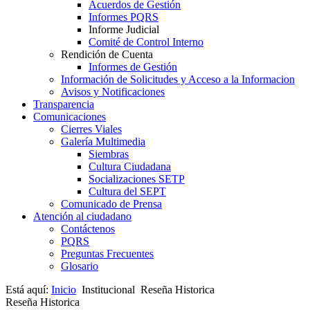
Acuerdos de Gestión
Informes PQRS
Informe Judicial
Comité de Control Interno
Rendición de Cuenta
Informes de Gestión
Información de Solicitudes y Acceso a la Informacion
Avisos y Notificaciones
Transparencia
Comunicaciones
Cierres Viales
Galería Multimedia
Siembras
Cultura Ciudadana
Socializaciones SETP
Cultura del SEPT
Comunicado de Prensa
Atención al ciudadano
Contáctenos
PQRS
Preguntas Frecuentes
Glosario
Está aquí:
Inicio
Institucional
Reseña Historica
Reseña Historica