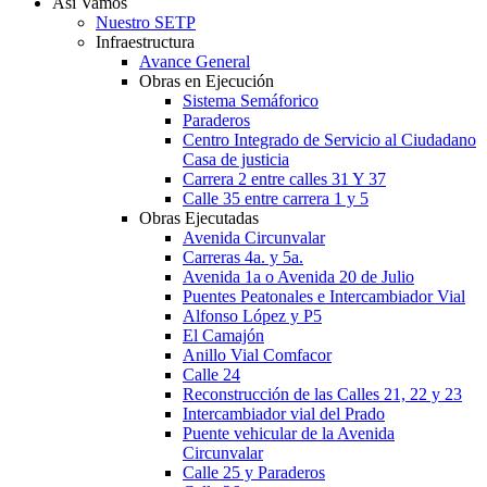
Así Vamos
Nuestro SETP
Infraestructura
Avance General
Obras en Ejecución
Sistema Semáforico
Paraderos
Centro Integrado de Servicio al Ciudadano
Casa de justicia
Carrera 2 entre calles 31 Y 37
Calle 35 entre carrera 1 y 5
Obras Ejecutadas
Avenida Circunvalar
Carreras 4a. y 5a.
Avenida 1a o Avenida 20 de Julio
Puentes Peatonales e Intercambiador Vial
Alfonso López y P5
El Camajón
Anillo Vial Comfacor
Calle 24
Reconstrucción de las Calles 21, 22 y 23
Intercambiador vial del Prado
Puente vehicular de la Avenida
Circunvalar
Calle 25 y Paraderos