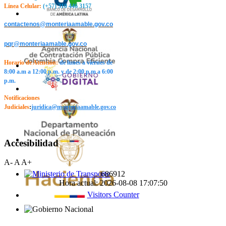
Línea Celular:
(+57) 310 446 3157
contactenos@monteriaamable.gov.co
pqr@monteriaamable.gov.co
Horario de Atención
:
de lunes a viernes de
8:00 a.m a 12:00 p.m. y de 2:00 p.m a 6:00
p.m.
Notificaciones
Judiciales
:
j
uridica@monteriaamable.gov.co
Accesibilidad
A-
A
A+
6
8
6
9
1
2
Hora actual: 2026-08-08 17:07:50
Visitors Counter