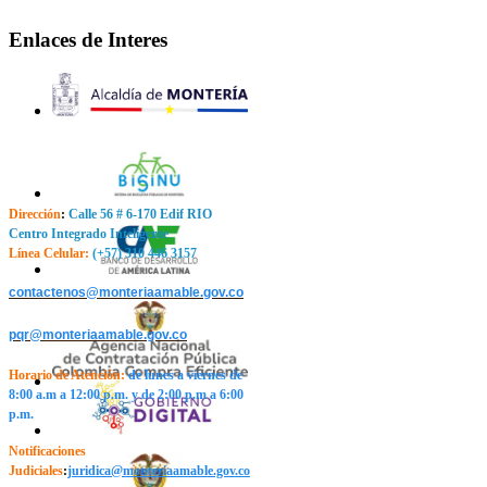
Enlaces de Interes
Dirección
:
Calle 56 # 6-170 Edif RIO
Centro Integrado Inteligente
Línea Celular:
(+57) 310 446 3157
contactenos@monteriaamable.gov.co
pqr@monteriaamable.gov.co
Horario de Atención
:
de lunes a viernes de
8:00 a.m a 12:00 p.m. y de 2:00 p.m a 6:00
p.m.
Notificaciones
Judiciales
:
j
uridica@monteriaamable.gov.co