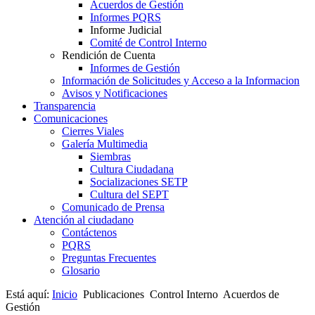
Acuerdos de Gestión
Informes PQRS
Informe Judicial
Comité de Control Interno
Rendición de Cuenta
Informes de Gestión
Información de Solicitudes y Acceso a la Informacion
Avisos y Notificaciones
Transparencia
Comunicaciones
Cierres Viales
Galería Multimedia
Siembras
Cultura Ciudadana
Socializaciones SETP
Cultura del SEPT
Comunicado de Prensa
Atención al ciudadano
Contáctenos
PQRS
Preguntas Frecuentes
Glosario
Está aquí:
Inicio
Publicaciones
Control Interno
Acuerdos de
Gestión