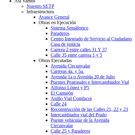
Así Vamos
Nuestro SETP
Infraestructura
Avance General
Obras en Ejecución
Sistema Semáforico
Paraderos
Centro Integrado de Servicio al Ciudadano
Casa de justicia
Carrera 2 entre calles 31 Y 37
Calle 35 entre carrera 1 y 5
Obras Ejecutadas
Avenida Circunvalar
Carreras 4a. y 5a.
Avenida 1a o Avenida 20 de Julio
Puentes Peatonales e Intercambiador Vial
Alfonso López y P5
El Camajón
Anillo Vial Comfacor
Calle 24
Reconstrucción de las Calles 21, 22 y 23
Intercambiador vial del Prado
Puente vehicular de la Avenida
Circunvalar
Calle 25 y Paraderos