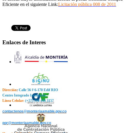
Eficiente en el siguiente Link:
Licitación pública 008 de 2011
Enlaces de Interes
Dirección
:
Calle 56 # 6-170 Edif RIO
Centro Integrado Inteligente
Línea Celular:
(+57) 310 446 3157
contactenos@monteriaamable.gov.co
pqr@monteriaamable.gov.co