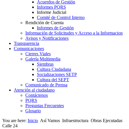
Acuerdos de Gestión
Informes PQRS
Informe Judicial
Comité de Control Interno
Rendición de Cuenta
Informes de Gestión
Información de Solicitudes y Acceso a la Informacion
Avisos y Notificaciones
Transparencia
Comunicaciones
Cierres Viales
Galería Multimedia
Siembras
Cultura Ciudadana
Socializaciones SETP
Cultura del SEPT
Comunicado de Prensa
Atención al ciudadano
Contáctenos
PQRS
Preguntas Frecuentes
Glosario
You are here:
Inicio
Así Vamos
Infraestructura
Obras Ejecutadas
Calle 24