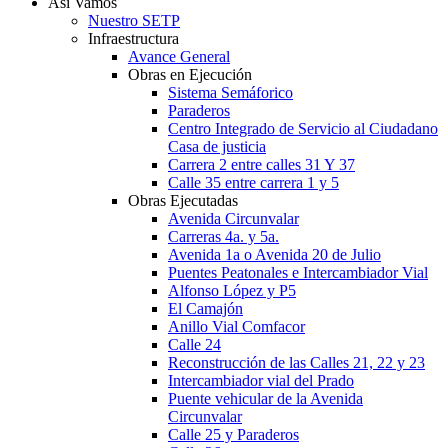
Así Vamos
Nuestro SETP
Infraestructura
Avance General
Obras en Ejecución
Sistema Semáforico
Paraderos
Centro Integrado de Servicio al Ciudadano
Casa de justicia
Carrera 2 entre calles 31 Y 37
Calle 35 entre carrera 1 y 5
Obras Ejecutadas
Avenida Circunvalar
Carreras 4a. y 5a.
Avenida 1a o Avenida 20 de Julio
Puentes Peatonales e Intercambiador Vial
Alfonso López y P5
El Camajón
Anillo Vial Comfacor
Calle 24
Reconstrucción de las Calles 21, 22 y 23
Intercambiador vial del Prado
Puente vehicular de la Avenida
Circunvalar
Calle 25 y Paraderos