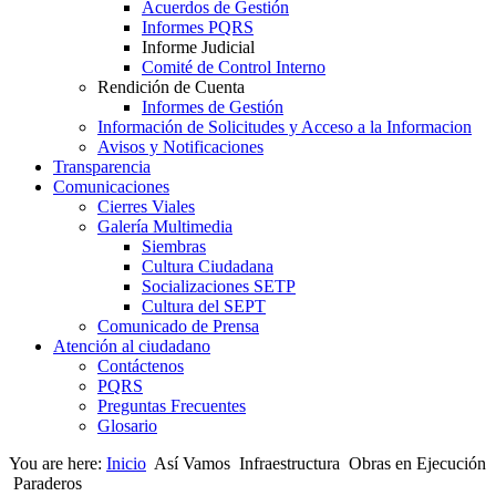
Acuerdos de Gestión
Informes PQRS
Informe Judicial
Comité de Control Interno
Rendición de Cuenta
Informes de Gestión
Información de Solicitudes y Acceso a la Informacion
Avisos y Notificaciones
Transparencia
Comunicaciones
Cierres Viales
Galería Multimedia
Siembras
Cultura Ciudadana
Socializaciones SETP
Cultura del SEPT
Comunicado de Prensa
Atención al ciudadano
Contáctenos
PQRS
Preguntas Frecuentes
Glosario
You are here:
Inicio
Así Vamos
Infraestructura
Obras en Ejecución
Paraderos