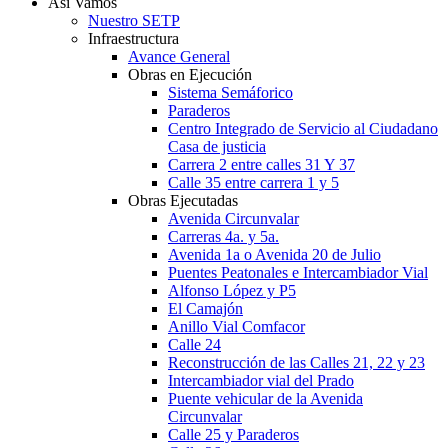
Así Vamos
Nuestro SETP
Infraestructura
Avance General
Obras en Ejecución
Sistema Semáforico
Paraderos
Centro Integrado de Servicio al Ciudadano
Casa de justicia
Carrera 2 entre calles 31 Y 37
Calle 35 entre carrera 1 y 5
Obras Ejecutadas
Avenida Circunvalar
Carreras 4a. y 5a.
Avenida 1a o Avenida 20 de Julio
Puentes Peatonales e Intercambiador Vial
Alfonso López y P5
El Camajón
Anillo Vial Comfacor
Calle 24
Reconstrucción de las Calles 21, 22 y 23
Intercambiador vial del Prado
Puente vehicular de la Avenida
Circunvalar
Calle 25 y Paraderos