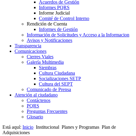
Acuerdos de Gestión
Informes PQRS
Informe Judicial
Comité de Control Interno
Rendición de Cuenta
Informes de Gestión
Información de Solicitudes y Acceso a la Informacion
Avisos y Notificaciones
Transparencia
Comunicaciones
Cierres Viales
Galería Multimedia
Siembras
Cultura Ciudadana
Socializaciones SETP
Cultura del SEPT
Comunicado de Prensa
Atención al ciudadano
Contáctenos
PQRS
Preguntas Frecuentes
Glosario
Está aquí:
Inicio
Institucional
Planes y Programas
Plan de
Adquisiciones