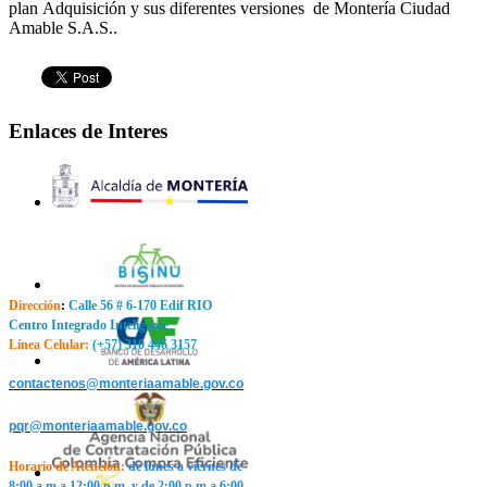
plan Adquisición y sus diferentes versiones de Montería Ciudad
Amable S.A.S..
Enlaces de Interes
Dirección
:
Calle 56 # 6-170 Edif RIO
Centro Integrado Inteligente
Línea Celular:
(+57) 310 446 3157
contactenos@monteriaamable.gov.co
pqr@monteriaamable.gov.co
Horario de Atención
:
de lunes a viernes de
8:00 a.m a 12:00 p.m. y de 2:00 p.m a 6:00