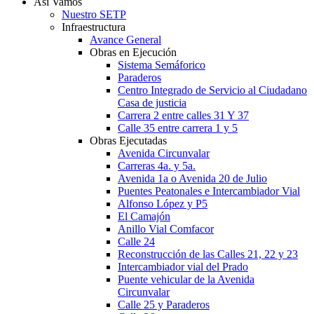
Así Vamos
Nuestro SETP
Infraestructura
Avance General
Obras en Ejecución
Sistema Semáforico
Paraderos
Centro Integrado de Servicio al Ciudadano
Casa de justicia
Carrera 2 entre calles 31 Y 37
Calle 35 entre carrera 1 y 5
Obras Ejecutadas
Avenida Circunvalar
Carreras 4a. y 5a.
Avenida 1a o Avenida 20 de Julio
Puentes Peatonales e Intercambiador Vial
Alfonso López y P5
El Camajón
Anillo Vial Comfacor
Calle 24
Reconstrucción de las Calles 21, 22 y 23
Intercambiador vial del Prado
Puente vehicular de la Avenida
Circunvalar
Calle 25 y Paraderos