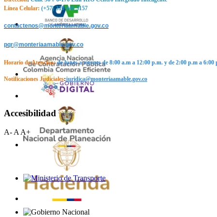
Línea Celular:
(+57) 310 446 3157
contactenos@monteriaamable.gov.co
pqr@monteriaamable.gov.co
Horario de Atención
:
de lunes a viernes de 8:00 a.m a 12:00 p.m. y de 2:00 p.m a 6:00 
Notificaciones Judiciales
:
j
uridica@monteriaamable.gov.co
Accesibilidad
A-
A
A+