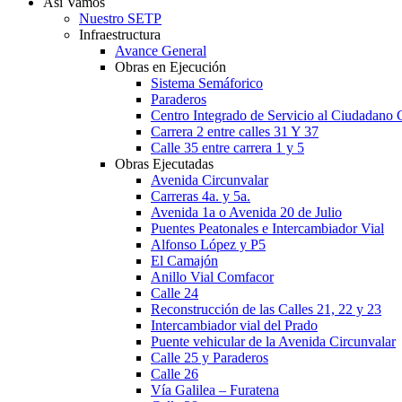
Así Vamos
Nuestro SETP
Infraestructura
Avance General
Obras en Ejecución
Sistema Semáforico
Paraderos
Centro Integrado de Servicio al Ciudadano C
Carrera 2 entre calles 31 Y 37
Calle 35 entre carrera 1 y 5
Obras Ejecutadas
Avenida Circunvalar
Carreras 4a. y 5a.
Avenida 1a o Avenida 20 de Julio
Puentes Peatonales e Intercambiador Vial
Alfonso López y P5
El Camajón
Anillo Vial Comfacor
Calle 24
Reconstrucción de las Calles 21, 22 y 23
Intercambiador vial del Prado
Puente vehicular de la Avenida Circunvalar
Calle 25 y Paraderos
Calle 26
Vía Galilea – Furatena