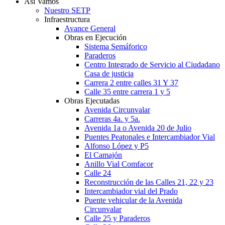
Así Vamos
Nuestro SETP
Infraestructura
Avance General
Obras en Ejecución
Sistema Semáforico
Paraderos
Centro Integrado de Servicio al Ciudadano
Casa de justicia
Carrera 2 entre calles 31 Y 37
Calle 35 entre carrera 1 y 5
Obras Ejecutadas
Avenida Circunvalar
Carreras 4a. y 5a.
Avenida 1a o Avenida 20 de Julio
Puentes Peatonales e Intercambiador Vial
Alfonso López y P5
El Camajón
Anillo Vial Comfacor
Calle 24
Reconstrucción de las Calles 21, 22 y 23
Intercambiador vial del Prado
Puente vehicular de la Avenida
Circunvalar
Calle 25 y Paraderos