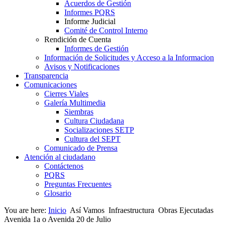
Acuerdos de Gestión
Informes PQRS
Informe Judicial
Comité de Control Interno
Rendición de Cuenta
Informes de Gestión
Información de Solicitudes y Acceso a la Informacion
Avisos y Notificaciones
Transparencia
Comunicaciones
Cierres Viales
Galería Multimedia
Siembras
Cultura Ciudadana
Socializaciones SETP
Cultura del SEPT
Comunicado de Prensa
Atención al ciudadano
Contáctenos
PQRS
Preguntas Frecuentes
Glosario
You are here:
Inicio
Así Vamos
Infraestructura
Obras Ejecutadas
Avenida 1a o Avenida 20 de Julio